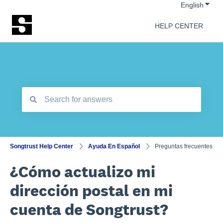
Show 
English
HELP CENTER
There are no suggestions because the search field is empt
Songtrust Help Center
Ayuda En Español
Preguntas frecuentes
¿Cómo actualizo mi
dirección postal en mi
cuenta de Songtrust?