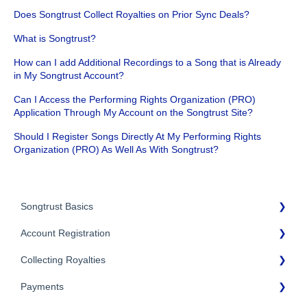
Does Songtrust Collect Royalties on Prior Sync Deals?
What is Songtrust?
How can I add Additional Recordings to a Song that is Already
in My Songtrust Account?
Can I Access the Performing Rights Organization (PRO)
Application Through My Account on the Songtrust Site?
Should I Register Songs Directly At My Performing Rights
Organization (PRO) As Well As With Songtrust?
Songtrust Basics
Account Registration
Why Songtrust
Collecting Royalties
Term and Agreement
Account Setup
Eligibility
Payments
Account Settings
Songtrust Royalties Dashboard