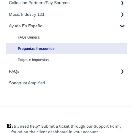
Additional Questions
Adding Songwriters
Collection Partners/Pay Sources
Royalty Types & Sources
Payment Timeline
Song Registration Process
Royalties: General Questions
Music Industry 101
Tax Information
Performance Rights Organizations & Collective Management
Organizations (PROs/CMOs)
Troubleshooting
Payment Information
Ayuda En Español
General Publishing Terms
Mechanical Royalties Partners
Identity Verification
General Publishing Questions
FAQs General
YouTube
Copyright
Preguntas frecuentes
Recordings/Record Labels/Recording Contracts
Pagos e impuestos
FAQs
Licensing & Sync
Publishing Partners & Other Organizations
Songtrust Amplified
General FAQs
Still need help? Submit a ticket through our Support Form,
found on the client dashboard in your account.