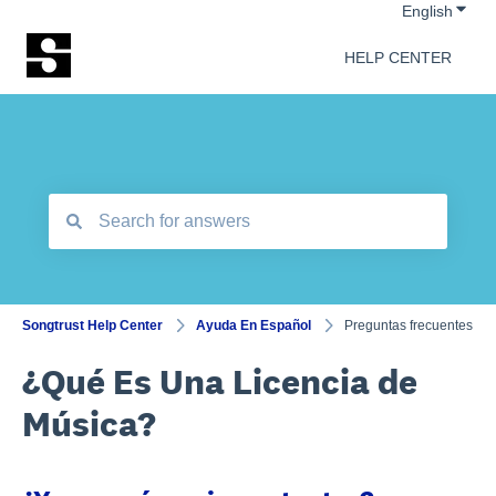
Show 
English
HELP CENTER
There are no suggestions because the search field is empt
Songtrust Help Center
Ayuda En Español
Preguntas frecuentes
¿Qué Es Una Licencia de
Música?